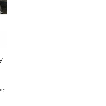
y
ón y