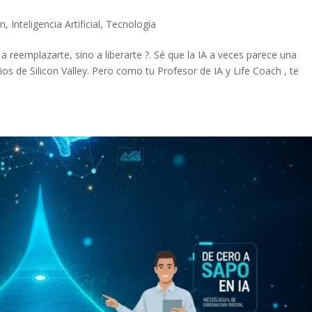
ón
,
Inteligencia Artificial
,
Tecnología
ne a reemplazarte, sino a liberarte ?. Sé que la IA a veces parece una
ios de Silicon Valley. Pero como tu Profesor de IA y Life Coach , te