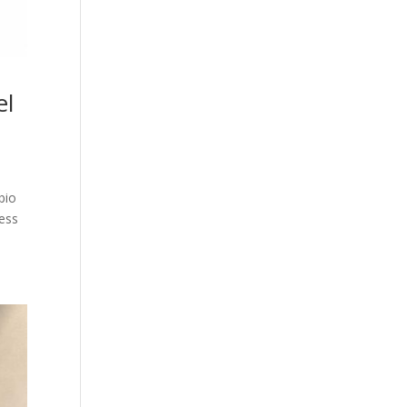
el
bio
ness